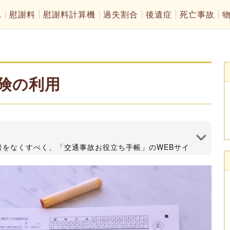
れ
慰謝料
慰謝料計算機
過失割合
後遺症
死亡事故
険の利用
者をなくすべく、「交通事故お役立ち手帳」のWEBサイ
情報発信してます！深田法律事務所代表、大分県弁護士会所
執筆者プロフィール