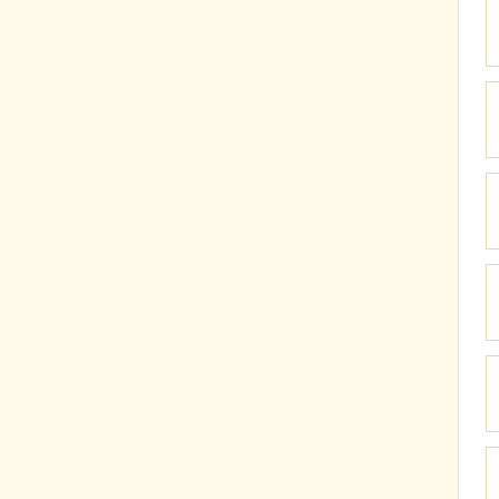
）
）
）
）
）
）