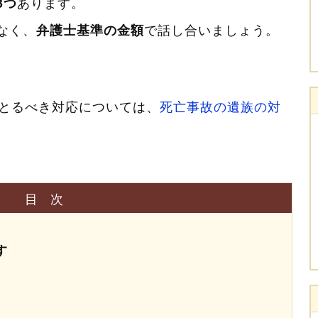
あります。
3つ
なく、
で話し合いましょう。
弁護士基準の金額
とるべき対応については、
死亡事故の遺族の対
目次
す