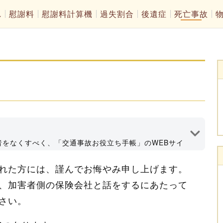
れ
慰謝料
慰謝料計算機
過失割合
後遺症
死亡事故
者をなくすべく、「交通事故お役立ち手帳」のWEBサイ
情報発信してます！深田法律事務所代表、大分県弁護士会所
れた方には、謹んでお悔やみ申し上げます。
執筆者プロフィール
、加害者側の保険会社と話をするにあたって
さい。