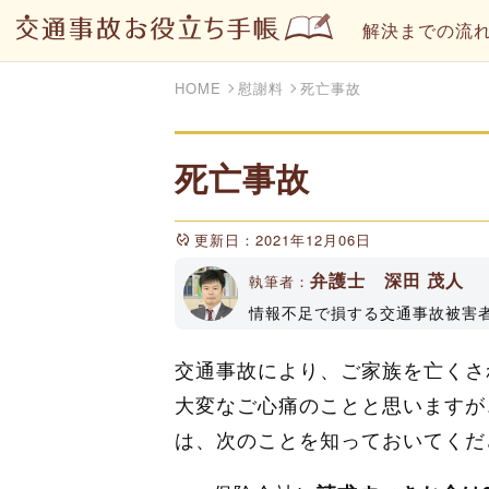
解決までの流
HOME
慰謝料
死亡事故
死亡事故
更新日：2021年12月06日
弁護士 深田 茂人
執筆者：
情報不足で損する交通事故被害
トやYouTubeチャンネルで
属（登録No33161）
交通事故により、ご家族を亡くさ
大変なご心痛のことと思いますが
は、次のことを知っておいてくだ