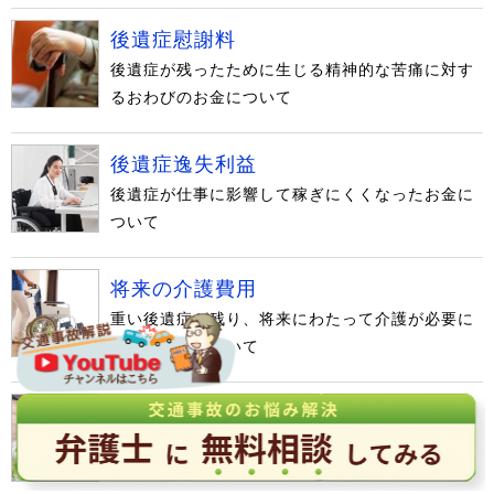
後遺症慰謝料
後遺症が残ったために生じる精神的な苦痛に対す
るおわびのお金について
後遺症逸失利益
後遺症が仕事に影響して稼ぎにくくなったお金に
ついて
将来の介護費用
重い後遺症が残り、将来にわたって介護が必要に
なった場合について
既払い金
示談前に支払われた治療費や休業補償などは示談
金から差し引かれるか