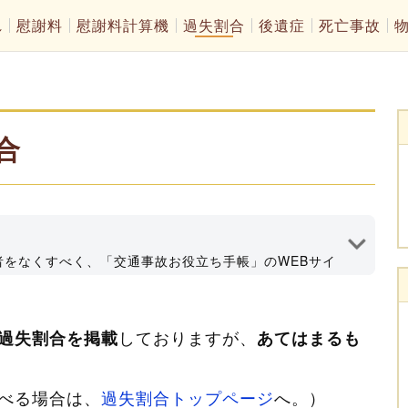
れ
慰謝料
慰謝料計算機
過失割合
後遺症
死亡事故
合
者をなくすべく、「交通事故お役立ち手帳」のWEBサイ
情報発信してます！深田法律事務所代表、大分県弁護士会所
執筆者プロフィール
しておりますが、
過失割合を掲載
あてはまるも
べる場合は、
過失割合トップページ
へ。）