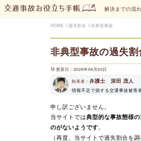
解決までの流
HOME
過失割合
非典型事故
非典型事故の過失割
更新日：2026年06月03日
弁護士 深田 茂人
執筆者：
情報不足で損する交通事故被害
トやYouTubeチャンネルで
属（登録No33161）
申し訳ございません。
当サイトでは
典型的な事故態様の
。
のがないようです
（再度、当サイトで過失割合を調