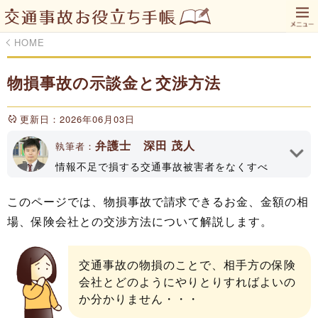
HOME
物損事故の示談金と交渉方法
更新日：2026年06月03日
弁護士 深田 茂人
執筆者：
情報不足で損する交通事故被害者をなくすべ
く、「交通事故お役立ち手帳」のWEBサイトや
YouTubeチャンネルで情報発信してます！深田
このページでは、物損事故で請求できるお金、金額の相
法律事務所代表、大分県弁護士会所属（登録No
場、保険会社との交渉方法について解説します。
33161）
執筆者プロフィール
交通事故の物損のことで、相手方の保険
会社とどのようにやりとりすればよいの
か分かりません・・・