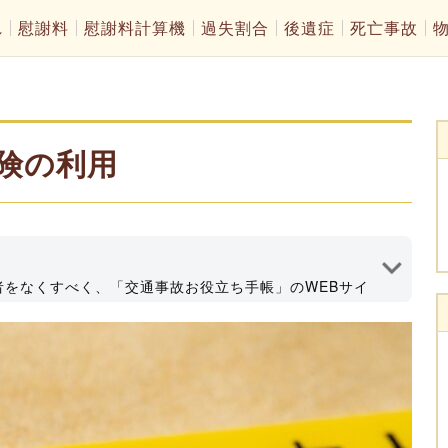
れ
慰謝料
慰謝料計算機
過失割合
後遺症
死亡事故
険の利用
者をなくすべく、「交通事故お役立ち手帳」のWEBサイ
情報発信してます！深田法律事務所代表、大分県弁護士会所
執筆者プロフィール