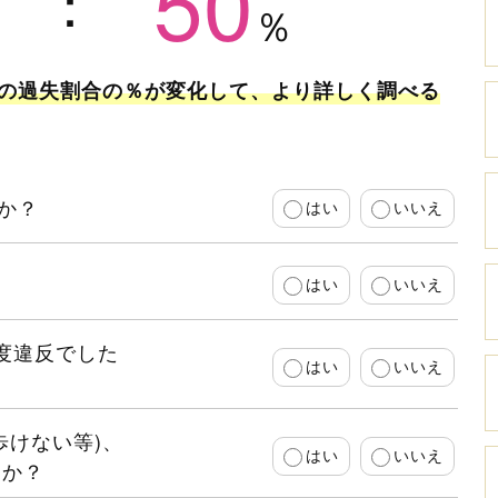
50
の過失割合の％が変化して、より詳しく調べる
か？
はい
いいえ
はい
いいえ
速度違反でした
はい
いいえ
歩けない等)、
はい
いいえ
たか？