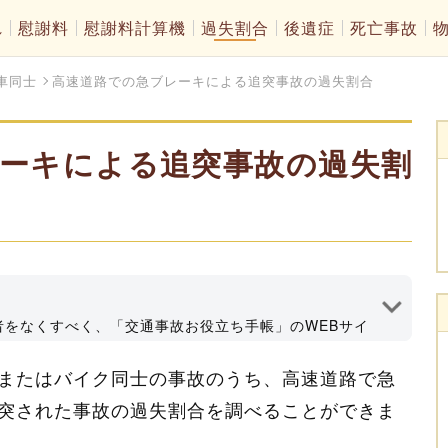
れ
慰謝料
慰謝料計算機
過失割合
後遺症
死亡事故
車同士
高速道路での急ブレーキによる追突事故の過失割合
ーキによる追突事故の過失割
者をなくすべく、「交通事故お役立ち手帳」のWEBサイ
情報発信してます！深田法律事務所代表、大分県弁護士会所
またはバイク同士の事故のうち、高速道路で急
執筆者プロフィール
突された事故の過失割合を調べることができま