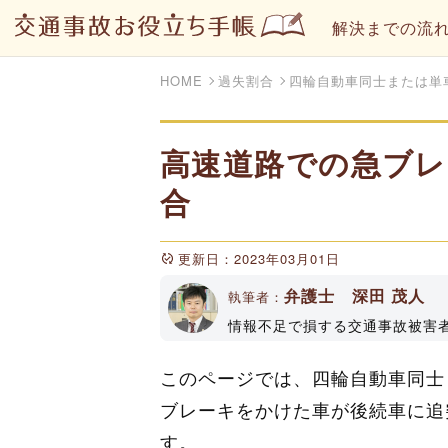
解決までの流
HOME
過失割合
四輪自動車同士または単
高速道路での急ブレ
合
更新日：2023年03月01日
弁護士 深田 茂人
執筆者：
情報不足で損する交通事故被害
トやYouTubeチャンネルで
属（登録No33161）
このページでは、四輪自動車同士
ブレーキをかけた車が後続車に追
す。