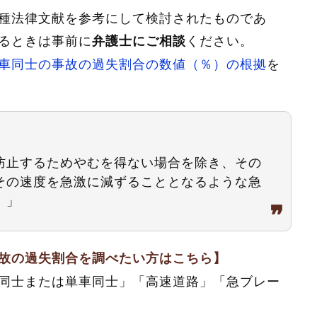
種法律文献を参考にして検討されたものであ
るときは事前に
ください。
弁護士にご相談
車同士の事故の過失割合の数値（％）の根拠
を
防止するためやむを得ない場合を除き、その
その速度を急激に減ずることとなるような急
。」
故の過失割合を調べたい方はこちら】
同士または単車同士」「高速道路」「急ブレー