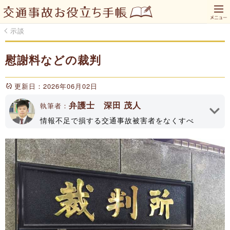
示談
慰謝料などの裁判
更新日：2026年06月02日
弁護士 深田 茂人
執筆者：
情報不足で損する交通事故被害者をなくすべ
く、「交通事故お役立ち手帳」のWEBサイトや
YouTubeチャンネルで情報発信してます！深田
法律事務所代表、大分県弁護士会所属（登録No
33161）
執筆者プロフィール