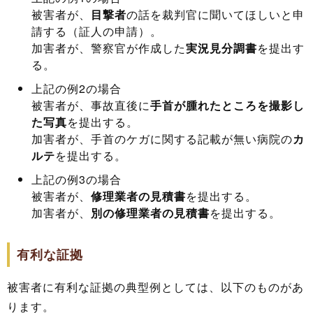
被害者が、
目撃者
の話を裁判官に聞いてほしいと申
請する（証人の申請）。
加害者が、警察官が作成した
実況見分調書
を提出す
る。
上記の例2の場合
被害者が、事故直後に
手首が腫れたところを撮影し
た写真
を提出する。
加害者が、手首のケガに関する記載が無い病院の
カ
ルテ
を提出する。
上記の例3の場合
被害者が、
修理業者の見積書
を提出する。
加害者が、
別の修理業者の見積書
を提出する。
有利な証拠
被害者に有利な証拠の典型例としては、以下のものがあ
ります。