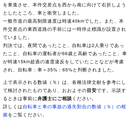
を東進させ、本件交差点を西から南に向けて右折しよう
としたところ、車と衝突しました。
一般市道の最高制限速度は時速40kmでした。また、本
件交差点の東西道路の手前には一時停止標識が設置され
ていました。
判決では、夜間であったこと、自転車は2人乗りであっ
たこと、自転車の運転者が66歳と高齢であったこと、車
が時速15km超過の速度違反をしていたことなどが考慮
され、自転車：車＝35%：65%と判断されました。
上で表示される数値（％）は、各種法律文献を参考にし
て検討されたものであり、おおよその
目安
です。示談す
るときは事前に
弁護士にご相談
ください。
詳しくは
自転車と車の事故の過失割合の数値（％）の根
拠
をご覧ください。