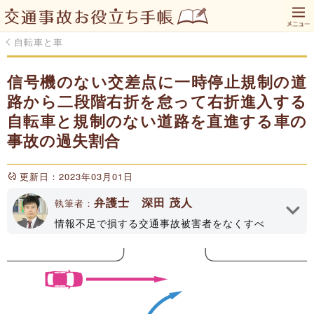
自転車と車
信号機のない交差点に一時停止規制の道
路から二段階右折を怠って右折進入する
自転車と規制のない道路を直進する車の
事故の過失割合
更新日：2023年03月01日
弁護士 深田 茂人
執筆者：
情報不足で損する交通事故被害者をなくすべ
く、「交通事故お役立ち手帳」のWEBサイトや
YouTubeチャンネルで情報発信してます！深田
法律事務所代表、大分県弁護士会所属（登録No
33161）
執筆者プロフィール