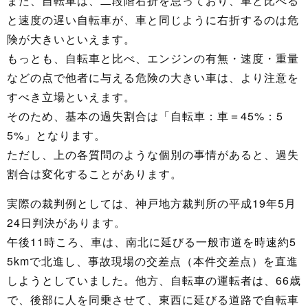
また、自転車は、二段階右折を怠っており、車と比べる
と速度の遅い自転車が、車と同じように右折するのは危
険が大きいといえます。
もっとも、自転車と比べ、エンジンの有無・速度・重量
などの点で他者に与える危険の大きい車は、より注意を
すべき立場といえます。
そのため、基本の過失割合は「自転車：車＝45%：5
5%」となります。
ただし、上の各質問のような個別の事情があると、過失
割合は変化することがあります。
実際の裁判例としては、神戸地方裁判所の平成19年5月
24日判決があります。
午後11時ころ、車は、南北に延びる一般市道を時速約5
5kmで北進し、事故現場の交差点（本件交差点）を直進
しようとしていました。他方、自転車の運転者は、66歳
で、後部に人を同乗させて、東西に延びる道路で自転車