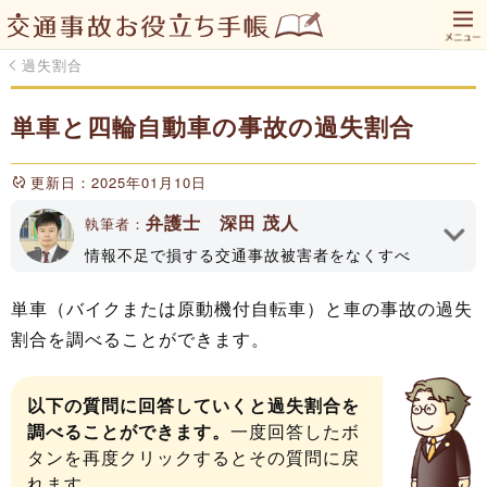
過失割合
単車と四輪自動車の事故の過失割合
更新日：2025年01月10日
弁護士 深田 茂人
執筆者：
情報不足で損する交通事故被害者をなくすべ
く、「交通事故お役立ち手帳」のWEBサイトや
YouTubeチャンネルで情報発信してます！深田
単車（バイクまたは原動機付自転車）と車の事故の過失
法律事務所代表、大分県弁護士会所属（登録No
割合を調べることができます。
33161）
執筆者プロフィール
以下の質問に回答していくと過失割合を
調べることができます。
一度回答したボ
タンを再度クリックするとその質問に戻
れます。